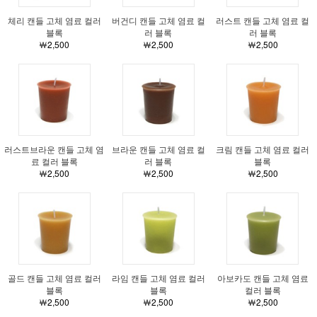
체리 캔들 고체 염료 컬러
버건디 캔들 고체 염료 컬
러스트 캔들 고체 염료 컬
블록
러 블록
러 블록
￦2,500
￦2,500
￦2,500
러스트브라운 캔들 고체 염
브라운 캔들 고체 염료 컬
크림 캔들 고체 염료 컬러
료 컬러 블록
러 블록
블록
￦2,500
￦2,500
￦2,500
골드 캔들 고체 염료 컬러
라임 캔들 고체 염료 컬러
아보카도 캔들 고체 염료
블록
블록
컬러 블록
￦2,500
￦2,500
￦2,500