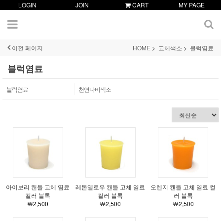
LOGIN
JOIN
CART
MY PAGE
이전 페이지
HOME
고체색소
블럭염료
블럭염료
블럭염료
천연나비색소
아이보리 캔들 고체 염료
레몬옐로우 캔들 고체 염료
오렌지 캔들 고체 염료 컬
컬러 블록
컬러 블록
러 블록
￦2,500
￦2,500
￦2,500