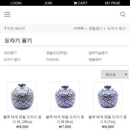
LOGIN
JOIN
CART
MY PAGE
이전 페이지
HOME
캔들용기
도자기 용기
도자기 용기
유리용기
캔들리드(뚜껑)
알루미늄용기
도자기 용기
티라이트
캔들워머
블루 태국 캔들 도자기 용
블루 태국 캔들 도자기 용
블루 태국 캔들 도자기 용
기 XL (35oz)
기 M (9oz)
기 S (7oz)
￦9,000
￦7,000
￦6,000