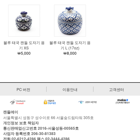
블루 태국 캔들 도자기 용
블루 태국 캔들 도자기 용
기 XS
기 L (17oz)
￦5,000
￦8,000
PC 버전
이용안내
고객센터
캔들에이
서울특별시 성동구 성수이로 66 서울숲드림타워 305호
개인정보 보호 책임자
통신판매업신고번호
2016-서울성동-00565호
사업자 등록번호
206-30-81383
전화
02-6212-4286
팩스
02-3444-4286