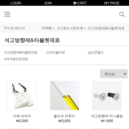
LOGIN
JOIN
CART
MY PAGE
이전 페이지
HOME
석고&오너먼트류
석고방향제&타블렛재료
석고방향제&타블렛재료
석고방향제&타블렛재료
드라이플라워
실리콘몰드
파우치&포장재료
사쉐 파우치
올리브 리퀴드
석고방향제 미니클립
￦2,000
￦3,000
￦1,600