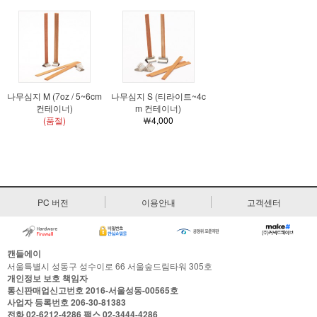
나무심지 M (7oz / 5~6cm
나무심지 S (티라이트~4c
컨테이너)
m 컨테이너)
(품절)
￦4,000
PC 버전
이용안내
고객센터
캔들에이
서울특별시 성동구 성수이로 66 서울숲드림타워 305호
개인정보 보호 책임자
통신판매업신고번호
2016-서울성동-00565호
사업자 등록번호
206-30-81383
전화
02-6212-4286
팩스
02-3444-4286