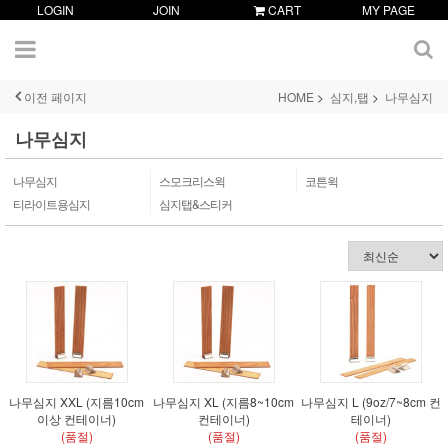
LOGIN
JOIN
CART
MY PAGE
이전 페이지
HOME
심지,탭
나무심지
나무심지
나무심지
스모크리스윅
코튼윅
티라이트용심지
심지탭&스티커
나무심지 XXL (지름10cm
나무심지 XL (지름8~10cm
나무심지 L (9oz/7~8cm 컨
이상 컨테이너)
컨테이너)
테이너)
(품절)
(품절)
(품절)